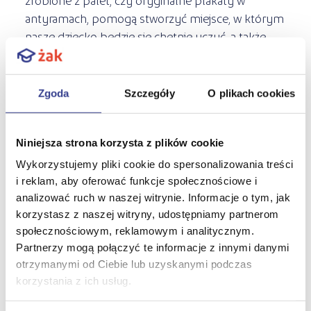
antyramach, pomogą stworzyć miejsce, w którym
nasze dziecko będzie się chętnie uczyć, a także
przyjmować gości.
Aby odmienić naszą przestrzeń, nie trzeba robić
Zgoda
Szczegóły
O plikach cookies
kapitalnego remontu i zatrudniać architekta
wnętrz. Kluczem do sukcesu jest pomysłowość i
wyobraźnia. A może po przemianie własnego
Niniejsza strona korzysta z plików cookie
mieszkania dojdziemy do wniosku, że chcemy się
Wykorzystujemy pliki cookie do spersonalizowania treści
dalej rozwijać się w tym kierunku i zacząć na tym
i reklam, aby oferować funkcje społecznościowe i
zarabiać?
analizować ruch w naszej witrynie. Informacje o tym, jak
korzystasz z naszej witryny, udostępniamy partnerom
Warto zainteresować się rocznym kierunkiem,
społecznościowym, reklamowym i analitycznym.
Partnerzy mogą połączyć te informacje z innymi danymi
jakim jest dekorator wnętrz
otrzymanymi od Ciebie lub uzyskanymi podczas
https://zak.edu.pl/oferta-
korzystania z ich usług.
edukacyjna/ksztalcenie-
jednoroczne/dekorator-wnetrz
.