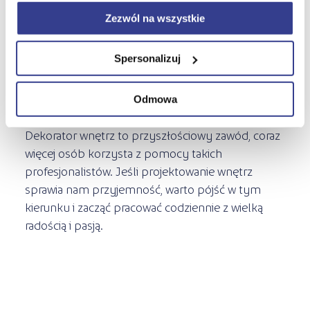
Zezwól na wszystkie
Nauczymy się wiele na temat projektowania.
Poznamy zasady dotyczące tworzenia projektu
Spersonalizuj
mieszkania, dowiemy się więcej na temat
ergonomii, rodzajów tkanin czy psychologii
biznesu.
Odmowa
Dekorator wnętrz to przyszłościowy zawód, coraz
więcej osób korzysta z pomocy takich
profesjonalistów. Jeśli projektowanie wnętrz
sprawia nam przyjemność, warto pójść w tym
kierunku i zacząć pracować codziennie z wielką
radością i pasją.