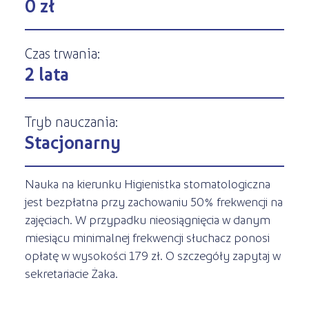
0 zł
Kształcenie jednoroczne
s
STREFA SŁUCHACZA
Kariera
Kursy ONLINE
Czas trwania:
Kursy stacjonarne
2 lata
Tryb nauczania:
Stacjonarny
Nauka na kierunku Higienistka stomatologiczna
jest bezpłatna przy zachowaniu 50% frekwencji na
zajęciach. W przypadku nieosiągnięcia w danym
miesiącu minimalnej frekwencji słuchacz ponosi
opłatę w wysokości 179 zł. O szczegóły zapytaj w
sekretariacie Żaka.