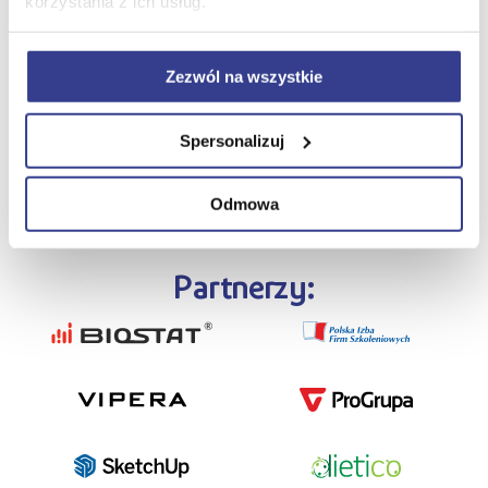
korzystania z ich usług.
Szczegółowe informacje
V
Zezwól na wszystkie
Spersonalizuj
Zapisz się
Odmowa
Partnerzy: