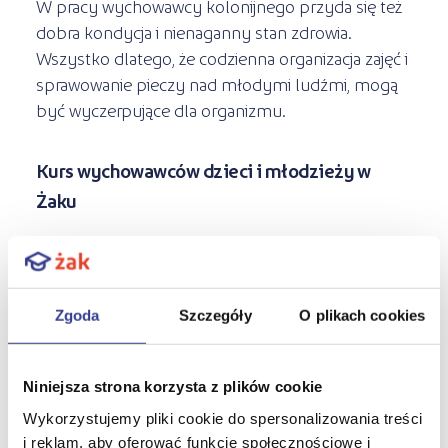
W pracy wychowawcy kolonijnego przyda się też
dobra kondycja i nienaganny stan zdrowia.
Wszystko dlatego, że codzienna organizacja zajęć i
sprawowanie pieczy nad młodymi ludźmi, mogą
być wyczerpujące dla organizmu.
Kurs wychowawców dzieci i młodzieży w
Żaku
Jeśli chcesz podjąć dodatkową pracę na wakacje,
jako
wychowawca kolonijny
, wystarczy, że
ukończysz odpowiedni kurs. W Żaku, kurs
Zgoda
Szczegóły
O plikach cookies
wychowawcy wypoczynku ma charakter
stacjonarny i trwa 36 godzin. W trakcie kursu,
słuchacze zapoznają się m.in. z obowiązkami
Niniejsza strona korzysta z plików cookie
wychowawcy grupy, poznają tajniki organizacji
Wykorzystujemy pliki cookie do spersonalizowania treści
zajęć i wypoczynku dzieci i młodzieży, a także uczą
i reklam, aby oferować funkcje społecznościowe i