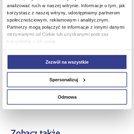
się, jak zadbać o bezpieczeństwo grupy.
analizować ruch w naszej witrynie. Informacje o tym, jak
korzystasz z naszej witryny, udostępniamy partnerom
Osoby, które ukończą kurs, otrzymują
społecznościowym, reklamowym i analitycznym.
zaświadczenie o ukończeniu kursu na
Partnerzy mogą połączyć te informacje z innymi danymi
wychowawcę wypoczynku, które jest zgodne z
otrzymanymi od Ciebie lub uzyskanymi podczas
wymogami Ministerstwa Edukacji Narodowej. Z
korzystania z ich usług.
takim zaświadczeniem można rozpocząć
wakacyjną pracę.
Zezwól na wszystkie
Spersonalizuj
Odmowa
Zobacz także