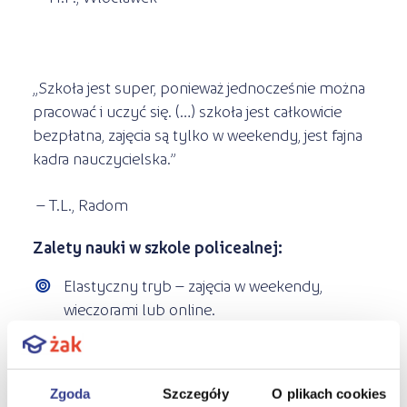
„Szkoła jest super, ponieważ jednocześnie można
pracować i uczyć się. (…) szkoła jest całkowicie
bezpłatna, zajęcia są tylko w weekendy, jest fajna
kadra nauczycielska.”
– T.L., Radom
Zalety nauki w szkole policealnej:
Elastyczny tryb – zajęcia w weekendy,
wieczorami lub online.
Praktyczne ćwiczenia – realne
umiejętności, które wykorzystasz w
pracy.
Zgoda
Szczegóły
O plikach cookies