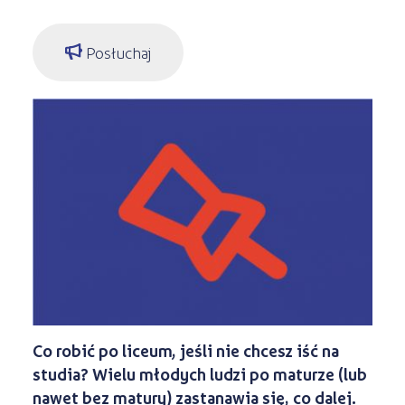
Kształcenie jednoroczne
s
STREFA SŁUCHACZA
Kariera
Kursy ONLINE
Posłuchaj
Kursy stacjonarne
Co robić po liceum, jeśli nie chcesz iść na
studia? Wielu młodych ludzi po maturze (lub
nawet bez matury) zastanawia się, co dalej.