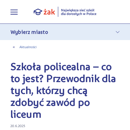
Oferta edukacyjna
Rekrutacja
Pełna oferta edukacyjna
«
Aktualności
Terminy zjazdów
eLO - obierz kurs na średnie
Jak się zapisać do Żaka
Szkoła policealna – co
O nas
Liceum ogólnokształcące dla
Rekrutacja on-line
to jest? Przewodnik dla
dorosłych
Aktualności
tych, którzy chcą
Statuty
Nauka online w Żaku
Szkoły policealne
zdobyć zawód po
Leksykon zawodów
Nasza działalność
Szkoły medyczne
liceum
FAQ
Historia Firmy
Kwalifikacyjne Kursy Zawodowe
20.6.2025
Polityka prywatności