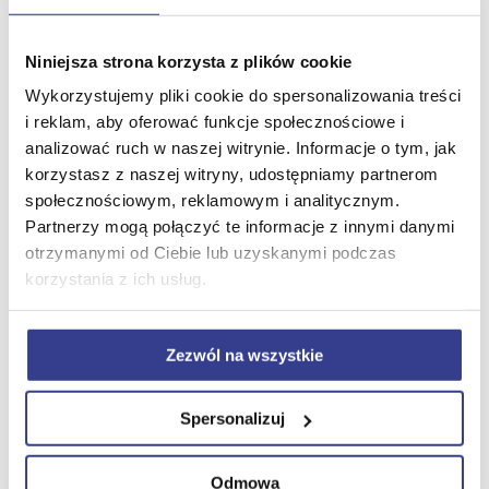
Opieka nauczycieli i doradców – możesz
liczyć na wsparcie na każdym etapie.
Niniejsza strona korzysta z plików cookie
Wykorzystujemy pliki cookie do spersonalizowania treści
Dyplom państwowy – dokument
i reklam, aby oferować funkcje społecznościowe i
ceniony przez pracodawców w Polsce i
analizować ruch w naszej witrynie. Informacje o tym, jak
za granicą.
korzystasz z naszej witryny, udostępniamy partnerom
społecznościowym, reklamowym i analitycznym.
Partnerzy mogą połączyć te informacje z innymi danymi
otrzymanymi od Ciebie lub uzyskanymi podczas
Czy szkoła policealna jest płatna?
korzystania z ich usług.
W Żaku jest kilka kierunków jest całkowicie
darmowych ale są też kierunki płatne lub
Zezwól na wszystkie
częściowo płatne. Sprawdź ofertę na zak.edu.pl i
dowiedz się, na jakich zasadach możesz rozpocząć
Spersonalizuj
naukę.
Dla kogo jest szkoła policealna?
Odmowa