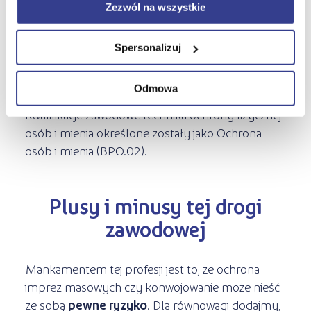
kwalifikacji w zawodzie, organizowanym przez
Zezwól na wszystkie
Okręgową Komisję Egzaminacyjną. Po
zakończeniu nauki otrzymasz świadectwo MEN
Spersonalizuj
oraz tytuł technika ochrony fizycznej osób i
mienia.
Odmowa
Kwalifikacje zawodowe technika ochrony fizycznej
osób i mienia określone zostały jako Ochrona
osób i mienia (BPO.02).
Plusy i minusy tej drogi
zawodowej
Mankamentem tej profesji jest to, że ochrona
imprez masowych czy konwojowanie może nieść
ze sobą
pewne ryzyko
. Dla równowagi dodajmy,