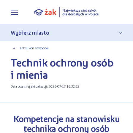
Oferta edukacyjna
Rekrutacja
Pełna oferta edukacyjna
«
Leksykon zawodów
Technik ochrony osób
Terminy zjazdów
eLO - obierz kurs na średnie
Jak się zapisać do Żaka
i mienia
O nas
Liceum ogólnokształcące dla
Rekrutacja on-line
dorosłych
Data ostatniej aktualizacji: 2026-07-17 16:32:22
Aktualności
Statuty
Nauka online w Żaku
Szkoły policealne
Leksykon zawodów
Nasza działalność
Szkoły medyczne
Kompetencje na stanowisku
FAQ
Historia Firmy
Kwalifikacyjne Kursy Zawodowe
technika ochrony osób
Polityka prywatności