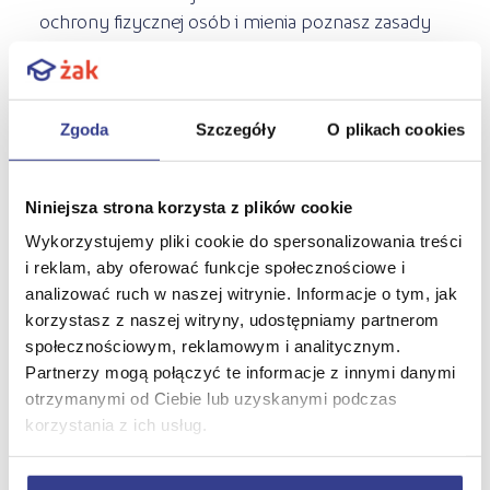
ochrony fizycznej osób i mienia poznasz zasady
bezpieczeństwa i higieny pracy z elementami
pierwszej pomocy przedmedycznej i będziesz
uczyć się branżowego języka obcego. Zgłębisz
Zgoda
Szczegóły
O plikach cookies
zagadnienia związane z ochroną osób i mienia oraz
poznasz
techniczne środki zabezpieczeń
. Nasi
eksperci nauczą Cię również podstaw ekonomii i
Niniejsza strona korzysta z plików cookie
prawa w ochronie osób i mienia.
Wykorzystujemy pliki cookie do spersonalizowania treści
i reklam, aby oferować funkcje społecznościowe i
Ponadto będziesz ćwiczyć
konwojowanie
i
analizować ruch w naszej witrynie. Informacje o tym, jak
zabezpieczanie imprez masowych
, a także
korzystasz z naszej witryny, udostępniamy partnerom
przejdziesz
przeszkolenie strzeleckie
.
społecznościowym, reklamowym i analitycznym.
Zadbamy również o to, byś znał
techniki
Partnerzy mogą połączyć te informacje z innymi danymi
interwencyjne
, a
samoobrona
nie miała przed
otrzymanymi od Ciebie lub uzyskanymi podczas
Tobą tajemnic. Nauka na tym kierunku w szkole
korzystania z ich usług.
policealnej Żak trwa dwa lata i kończy się
nieobowiązkowym, zewnętrznym egzaminem z