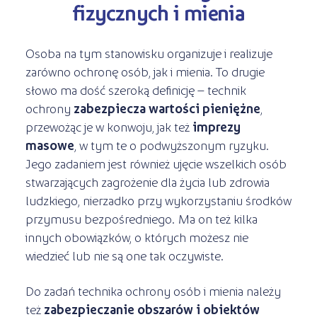
Kształcenie jednoroczne
fizycznych i mienia
s
STREFA SŁUCHACZA
Kariera
Kursy ONLINE
Osoba na tym stanowisku organizuje i realizuje
Kursy stacjonarne
zarówno ochronę osób, jak i mienia. To drugie
słowo ma dość szeroką definicję – technik
ochrony
zabezpiecza wartości pieniężne
,
przewożąc je w konwoju, jak też
imprezy
masowe
, w tym te o podwyższonym ryzyku.
Jego zadaniem jest również ujęcie wszelkich osób
stwarzających zagrożenie dla życia lub zdrowia
ludzkiego, nierzadko przy wykorzystaniu środków
przymusu bezpośredniego. Ma on też kilka
innych obowiązków, o których możesz nie
wiedzieć lub nie są one tak oczywiste.
Do zadań technika ochrony osób i mienia należy
też
zabezpieczanie obszarów i obiektów