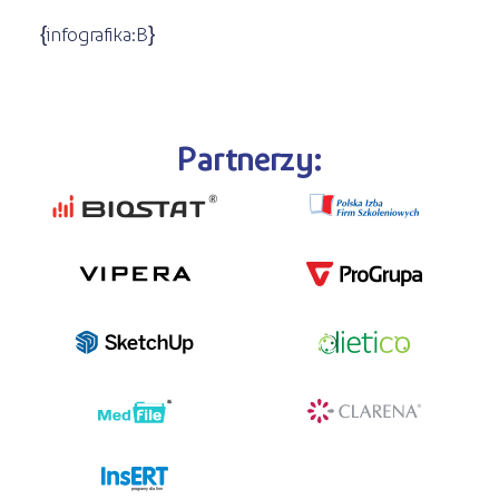
{infografika:B}
Partnerzy:
programy dla firm