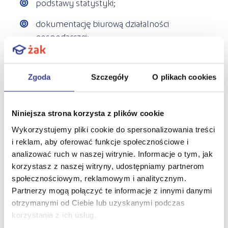
podstawy statystyki;
dokumentację biurową działalności
gospodarczej;
organizację pracy biura;
redagowanie i przechowywanie
Zgoda
Szczegóły
O plikach cookies
dokumentów.
Po 2 latach nauki podejdziesz do egzaminu
Niniejsza strona korzysta z plików cookie
zawodowego z kwalifikacji:
Obsługa klienta w
Wykorzystujemy pliki cookie do spersonalizowania treści
jednostkach administracji (EKA.01.)
i reklam, aby oferować funkcje społecznościowe i
analizować ruch w naszej witrynie. Informacje o tym, jak
korzystasz z naszej witryny, udostępniamy partnerom
Czy warto zostać technikiem
społecznościowym, reklamowym i analitycznym.
Partnerzy mogą połączyć te informacje z innymi danymi
administracji?
otrzymanymi od Ciebie lub uzyskanymi podczas
korzystania z ich usług.
Nauka w szkole policealnej Żak na kierunku