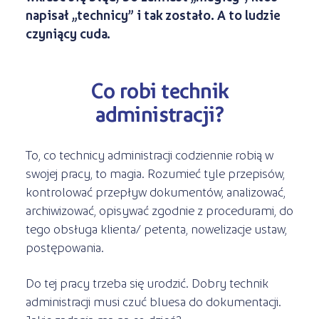
Kształcenie jednoroczne
napisał „technicy” i tak zostało. A to ludzie
s
STREFA SŁUCHACZA
Kariera
czyniący cuda.
Kursy ONLINE
Kursy stacjonarne
Co robi technik
administracji?
To, co technicy administracji codziennie robią w
swojej pracy, to magia. Rozumieć tyle przepisów,
kontrolować przepływ dokumentów, analizować,
archiwizować, opisywać zgodnie z procedurami, do
tego obsługa klienta/ petenta, nowelizacje ustaw,
postępowania.
Do tej pracy trzeba się urodzić. Dobry technik
administracji musi czuć bluesa do dokumentacji.