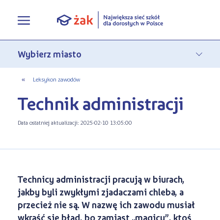
Oferta edukacyjna
Rekrutacja
Pełna oferta edukacyjna
«
Leksykon zawodów
Technik administracji
Terminy zjazdów
eLO - obierz kurs na średnie
Jak się zapisać do Żaka
O nas
Liceum ogólnokształcące dla
Data ostatniej aktualizacji: 2025-02-10 13:05:00
Rekrutacja on-line
dorosłych
Aktualności
Statuty
Nauka online w Żaku
Szkoły policealne
Leksykon zawodów
Nasza działalność
Szkoły medyczne
Technicy administracji pracują w biurach,
jakby byli zwykłymi zjadaczami chleba, a
FAQ
Historia Firmy
Kwalifikacyjne Kursy Zawodowe
przecież nie są. W nazwę ich zawodu musiał
Polityka prywatności
wkraść się błąd, bo zamiast „magicy”, ktoś