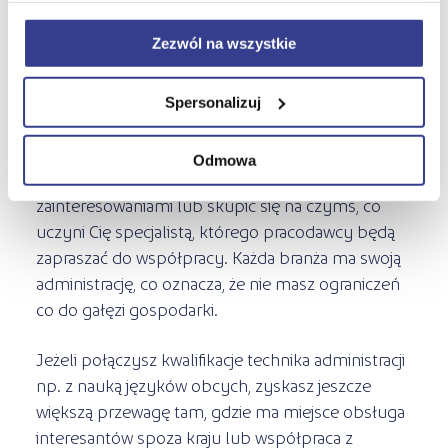
Technik administracji pozwoli Ci zdobyć zawód,
Zezwól na wszystkie
który zawsze jest na topie. Tylko dwa lata nauki,
po których przed Tobą wiele lat ciekawego życia
zawodowego z bogatymi możliwościami.
Spersonalizuj
Technik administracji to zajęcie z perspektywami.
Odmowa
Możesz rozwijać się, dokształcać zgodnie z
zainteresowaniami lub skupić się na czymś, co
uczyni Cię specjalistą, którego pracodawcy będą
zapraszać do współpracy. Każda branża ma swoją
administrację, co oznacza, że nie masz ograniczeń
co do gałęzi gospodarki.
Jeżeli połączysz kwalifikacje technika administracji
np. z nauką języków obcych, zyskasz jeszcze
większą przewagę tam, gdzie ma miejsce obsługa
interesantów spoza kraju lub współpraca z