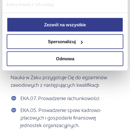
branży ekonomicznej
korzystania z ich usług.
Wykorzystywać język obcy w
rachunkowości
Zezwól na wszystkie
Tworzyć sprawozdania i analizy
finansowe
Spersonalizuj
Prowadzić inwentaryzacje
Odmowa
Rozliczać wynagrodzenia i podatki
Nauka w Żaku przygotuje Cię do egzaminów
zawodowych z następujących kwalifikacji:
EKA.07. Prowadzenie rachunkowości
EKA.05. Prowadzenie spraw kadrowo-
płacowych i gospodarki finansowej
jednostek organizacyjnych.