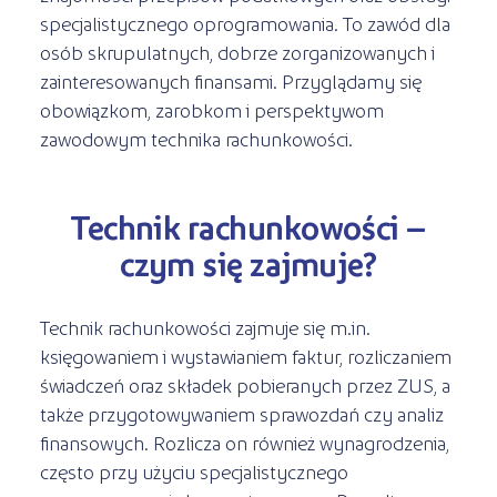
Kształcenie jednoroczne
specjalistycznego oprogramowania. To zawód dla
s
STREFA SŁUCHACZA
Kariera
osób skrupulatnych, dobrze zorganizowanych i
Kursy ONLINE
zainteresowanych finansami. Przyglądamy się
Kursy stacjonarne
obowiązkom, zarobkom i perspektywom
zawodowym technika rachunkowości.
Technik rachunkowości –
czym się zajmuje?
Technik rachunkowości zajmuje się m.in.
księgowaniem i wystawianiem faktur, rozliczaniem
świadczeń oraz składek pobieranych przez ZUS, a
także przygotowywaniem sprawozdań czy analiz
finansowych. Rozlicza on również wynagrodzenia,
często przy użyciu specjalistycznego