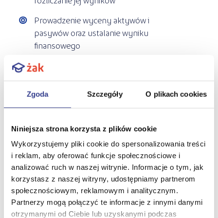
Prowadzenie wyceny aktywów i
pasywów oraz ustalanie wyniku
finansowego
Sporządzanie jednostkowego
sprawozdania finansowego i prowadzenie
analizy finansowej
Zgoda
Szczegóły
O plikach cookies
Po ukończeniu kursu Technik rachunkowości
będziesz umieć:
Niniejsza strona korzysta z plików cookie
Wykorzystujemy pliki cookie do spersonalizowania treści
Prowadzić biuro rachunkowe
i reklam, aby oferować funkcje społecznościowe i
Prowadzić biuro podatkowe
analizować ruch w naszej witrynie. Informacje o tym, jak
korzystasz z naszej witryny, udostępniamy partnerom
Tworzyć dokumentację biurową
społecznościowym, reklamowym i analitycznym.
Partnerzy mogą połączyć te informacje z innymi danymi
Prowadzić działalność gospodarczą w
otrzymanymi od Ciebie lub uzyskanymi podczas