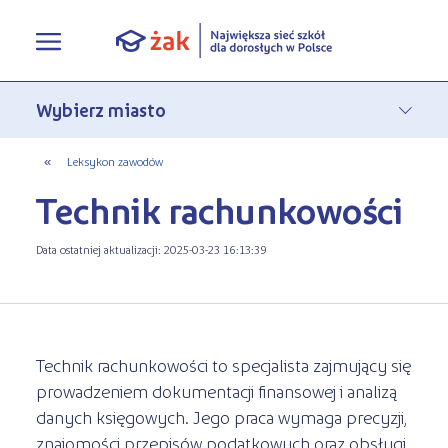
Oferta edukacyjna
Rekrutacja
Pełna oferta edukacyjna
«
Leksykon zawodów
Technik rachunkowości
Terminy zjazdów
eLO - obierz kurs na średnie
Jak się zapisać do Żaka
O nas
Liceum ogólnokształcące dla
Data ostatniej aktualizacji: 2025-03-23 16:13:39
Rekrutacja on-line
dorosłych
Aktualności
Statuty
Nauka online w Żaku
Szkoły policealne
Leksykon zawodów
Nasza działalność
Szkoły medyczne
Technik rachunkowości to specjalista zajmujący się
prowadzeniem dokumentacji finansowej i analizą
FAQ
Historia Firmy
Kwalifikacyjne Kursy Zawodowe
danych księgowych. Jego praca wymaga precyzji,
Polityka prywatności
znajomości przepisów podatkowych oraz obsługi