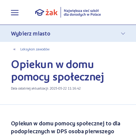
Oferta edukacyjna
Rekrutacja
Pełna oferta edukacyjna
«
Leksykon zawodów
Opiekun w domu
Terminy zjazdów
eLO - obierz kurs na średnie
Jak się zapisać do Żaka
pomocy społecznej
O nas
Liceum ogólnokształcące dla
Rekrutacja on-line
dorosłych
Data ostatniej aktualizacji: 2025-05-22 11:16:42
Aktualności
Statuty
Nauka online w Żaku
Szkoły policealne
Leksykon zawodów
Nasza działalność
Szkoły medyczne
FAQ
Historia Firmy
Opiekun w domu pomocy społecznej to dla
Kwalifikacyjne Kursy Zawodowe
podopiecznych w DPS osoba pierwszego
Polityka prywatności