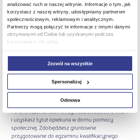
analizować ruch w naszej witrynie. Informacje o tym, jak
korzystasz z naszej witryny, udostępniamy partnerom
Dlaczego warto?
społecznościowym, reklamowym i analitycznym.
Partnerzy mogą połączyć te informacje z innymi danymi
otrzymanymi od Ciebie lub uzyskanymi podczas
Kierunek Opiekun w domu pomocy społecznej w
korzystania z ich usług.
szkole policealnej Żak to sposób na dobry zawód
w krótkim czasie.
Zezwól na wszystkie
Nauka w Żaku jest bezpłatna, jeżeli zachowasz
frekwencję powyżej 50% w ciągu roku. O
Spersonalizuj
szczegóły zapytaj w sekretariacie szkoły w Twoim
mieście.
Odmowa
Po ukończeniu nauki otrzymasz świadectwo MEN
i uzyskasz tytuł opiekuna w domu pomocy
społecznej. Zdobędziesz gruntowne
przygotowanie do egzaminu kwalifikacyjnego