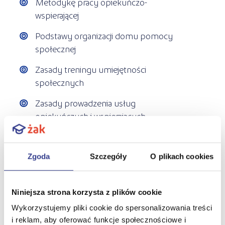
Metodykę pracy opiekuńczo-
wspierającej
Podstawy organizacji domu pomocy
społecznej
Zasady treningu umiejętności
społecznych
Zasady prowadzenia usług
opiekuńczych i wspierających
Język migowy
Język obcy w pomocy społecznej
Zgoda
Szczegóły
O plikach cookies
Po dwóch latach nauki podejdziesz do egzaminu
zawodowego z kwalifikacji:
Świadczenie usług
Niniejsza strona korzysta z plików cookie
opiekuńczo-wspierających osobie podopiecznej
Wykorzystujemy pliki cookie do spersonalizowania treści
(SPO.03.).
i reklam, aby oferować funkcje społecznościowe i