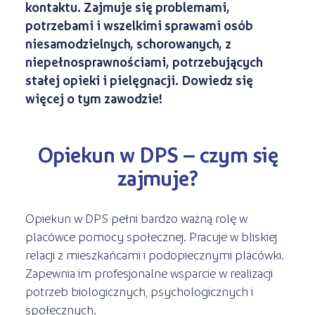
Kształcenie jednoroczne
kontaktu. Zajmuje się problemami,
s
STREFA SŁUCHACZA
Kariera
potrzebami i wszelkimi sprawami osób
Kursy ONLINE
niesamodzielnych, schorowanych, z
niepełnosprawnościami, potrzebujących
Kursy stacjonarne
stałej opieki i pielęgnacji. Dowiedz się
więcej o tym zawodzie!
Opiekun w DPS – czym się
zajmuje?
Opiekun w DPS pełni bardzo ważną rolę w
placówce pomocy społecznej. Pracuje w bliskiej
relacji z mieszkańcami i podopiecznymi placówki.
Zapewnia im profesjonalne wsparcie w realizacji
potrzeb biologicznych, psychologicznych i
społecznych.