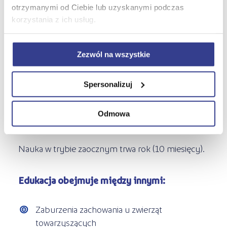
otrzymanymi od Ciebie lub uzyskanymi podczas
dużo dobrego dla zwierząt i ich ludzi.
korzystania z ich usług.
Nauka na kursie
Zezwól na wszystkie
Zoopsycholog w Żaku
Spersonalizuj
Aby zostać zoopsychologiem,
zapisz się
do
szkoły Żak. Dzięki temu zdobędziesz
Odmowa
kompetencje do pracy w tym zawodzie.
Nauka w trybie zaocznym trwa rok (10 miesięcy).
Edukacja obejmuje między innymi:
Zaburzenia zachowania u zwierząt
towarzyszących