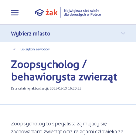
Oferta edukacyjna
Rekrutacja
Pełna oferta edukacyjna
«
Leksykon zawodów
Zoopsycholog /
Terminy zjazdów
eLO - obierz kurs na średnie
Jak się zapisać do Żaka
behawiorysta zwierząt
O nas
Liceum ogólnokształcące dla
Rekrutacja on-line
dorosłych
Data ostatniej aktualizacji: 2025-05-10 16:20:25
Aktualności
Statuty
Nauka online w Żaku
Szkoły policealne
Leksykon zawodów
Nasza działalność
Szkoły medyczne
FAQ
Historia Firmy
Zoopsycholog to specjalista zajmujący się
Kwalifikacyjne Kursy Zawodowe
zachowaniami zwierząt oraz relacjami człowieka ze
Polityka prywatności