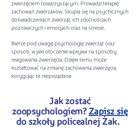
Kształcenie jednoroczne
zwierzęciem towarzyszącym. Prowadzi terapię
s
STREFA SŁUCHACZA
Kariera
zachowań zwierzaków. Skupia się na psychicznych
Kursy ONLINE
doświadczeniach zwierząt, ich zdolnościach
poznawczych i emocjach oraz na stresie.
Kursy stacjonarne
Bierze pod uwagę psychologię zwierząt oraz
sposób, w jaki otoczenie wpływa na sposoby
reagowania zwierzęcia. Dzięki temu może
kształtować na zmianę zachowania zwierzęcia,
korygując te niepożądane.
Jak zostać
zoopsychologiem?
Zapisz się
do szkoły policealnej Żak.