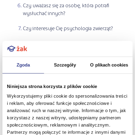
Czy uważasz się za osobę, która potrafi
wysłuchać innych?
Czy interesuje Cię psychologia zwierząt?
Czy interesują Cię zagadnienia związane ze
zdrowiem psychicznym i fizycznym
zwierząt?
Zgoda
Szczegóły
O plikach cookies
Czy w szkole dobrze Ci szło z biologii?
Niniejsza strona korzysta z plików cookie
Czy nie masz przeciwwskazań zdrowotnych
Wykorzystujemy pliki cookie do spersonalizowania treści
do przebywania wśród zwierząt?
i reklam, aby oferować funkcje społecznościowe i
analizować ruch w naszej witrynie. Informacje o tym, jak
Jeżeli na większość powyższych pytań
korzystasz z naszej witryny, udostępniamy partnerom
społecznościowym, reklamowym i analitycznym.
odpowiadasz „tak”, praca zoopsychologa /
Partnerzy mogą połączyć te informacje z innymi danymi
behawiorysty zwierząt jest dla Ciebie! Zrobisz