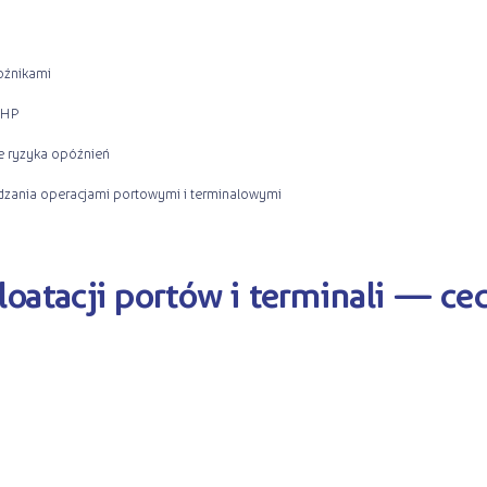
oźnikami
BHP
e ryzyka opóźnień
dzania operacjami portowymi i terminalowymi
ploatacji portów i terminali — ce