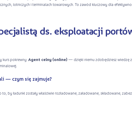
ecznych, lotniczych i terminalach towarowych. To zawód kluczowy dla efektyw
pecjalistą ds. eksploatacji portów
my kurs pokrewny:
Agent celny (online)
— dzięki niemu zdobędziesz wiedzę z
minalowej.
nali — czym się zajmuje?
dba o to, by ładunki zostały właściwie rozładowane, załadowane, składowane, za