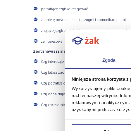
potrafiące szybko reagować
z umiejętnościami analitycznymi i komunikacyjnymi
znające język angielski (dużo kontaktu międzynarodo
zainteresowane logistyką, transportem, handlem mi
Zastanawiasz się, czy to zawód dla Ciebie? Zadaj s
Zgoda
Czy interesuje Cię transport i logistyka w skali globalne
Czy lubisz zadania wymagające koordynacji wielu dzia
Niniejsza strona korzysta z
Czy potrafisz działać pod presją czasu?
Wykorzystujemy pliki cookie 
Czy odnajdujesz się w kontaktach z klientem, przewoź
ruch w naszej witrynie. Inf
reklamowym i analitycznym. 
Czy chcesz mieć wpływ na to, jak sprawnie poruszają si
uzyskanymi podczas korzysta