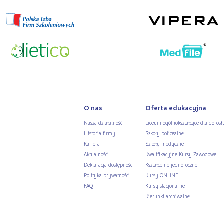
O nas
Oferta edukacyjna
Nasza działalność
Liceum ogólnokształcące dla dorosł
Historia firmy
Szkoły policealne
Kariera
Szkoły medyczne
Aktualności
Kwalifikacyjne Kursy Zawodowe
Deklaracja dostępności
Kształcenie jednoroczne
Polityka prywatności
Kursy ONLINE
FAQ
Kursy stacjonarne
Kierunki archiwalne