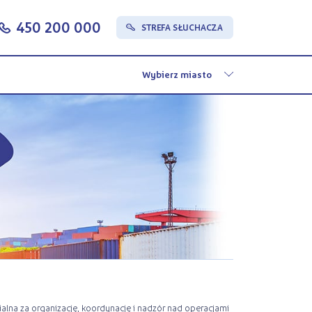
450 200 000
c
STREFA SŁUCHACZA
s
dzialna za organizację, koordynację i nadzór nad operacjami