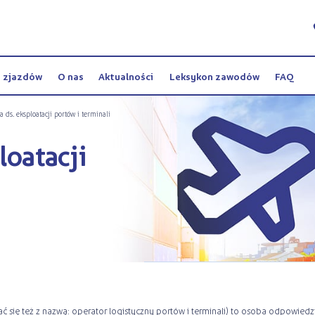
y zjazdów
O nas
Aktualności
Leksykon zawodów
FAQ
ta ds. eksploatacji portów i terminali
loatacji
kać się też z nazwą: operator logistyczny portów i terminali) to osoba odpowie