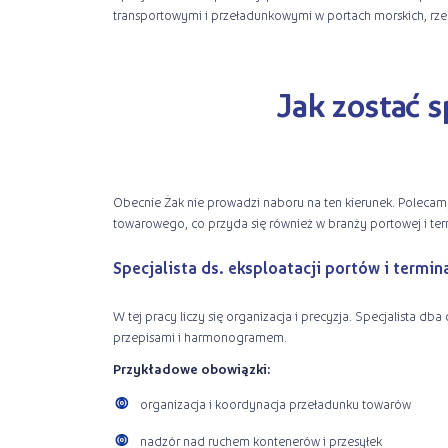
transportowymi i przeładunkowymi w portach morskich, rz
Jak zostać s
Obecnie Żak nie prowadzi naboru na ten kierunek. Poleca
towarowego, co przyda się również w branży portowej i ter
Specjalista ds. eksploatacji portów i termi
W tej pracy liczy się organizacja i precyzja. Specjalista 
przepisami i harmonogramem.
Przykładowe obowiązki:
organizacja i koordynacja przeładunku towarów
nadzór nad ruchem kontenerów i przesyłek