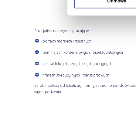
Praca i zarobk
Odmowa
Specjaliści najczęściej pracują w:
portach morskich i rzecznych
terminalach kontenerowych i przeładunkowych
centrach logistycznych i dystrybucyjnych
firmach spedycyjnych i transportowych
Zarobki zależą od lokalizacji, formy zatrudnienia i doświ
wynagrodzenia.