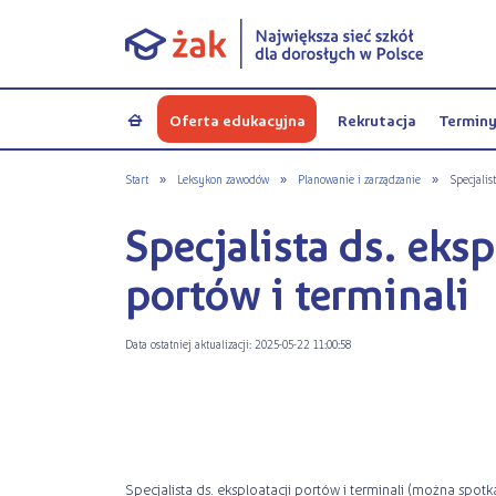
Oferta edukacyjna
Rekrutacja
Termin
a
Start
»
Leksykon zawodów
»
Planowanie i zarządzanie
»
Specjalis
Specjalista ds. eksp
portów i terminali
Data ostatniej aktualizacji: 2025-05-22 11:00:58
Specjalista ds. eksploatacji portów i terminali (można spot