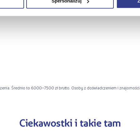
i specjalisty ds. eksploatacji por
Spersonalizuj
Z
adczenia. Średnio to 6000–7500 zł brutto. Osoby z doświadczeniem i znajomośc
Ciekawostki i takie tam