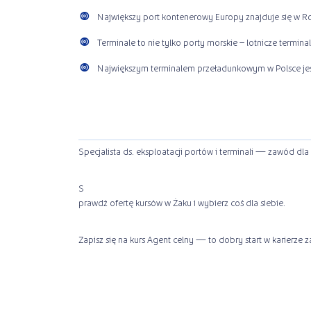
Największy port kontenerowy Europy znajduje się w R
Terminale to nie tylko porty morskie – lotnicze term
Największym terminalem przeładunkowym w Polsce jest 
Specjalista ds. eksploatacji portów i terminali — zawód dla
S
prawdź ofertę kursów w Żaku i wybierz coś dla siebie.
Zapisz się na kurs Agent celny — to dobry start w karierze 