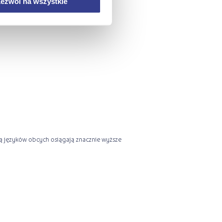
tów i terminali
ezwól na wszystkie
ią języków obcych osiągają znacznie wyższe