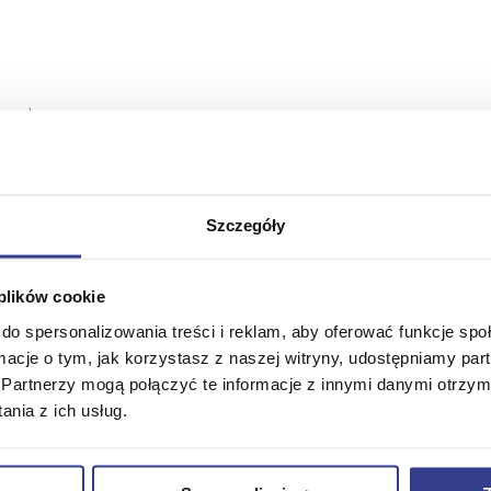
wego)
ędzynarodowym
obie pytania:
Szczegóły
j?
łań?
 plików cookie
do spersonalizowania treści i reklam, aby oferować funkcje sp
nikiem i urzędem?
ormacje o tym, jak korzystasz z naszej witryny, udostępniamy p
Partnerzy mogą połączyć te informacje z innymi danymi otrzym
ę towary po świecie?
nia z ich usług.