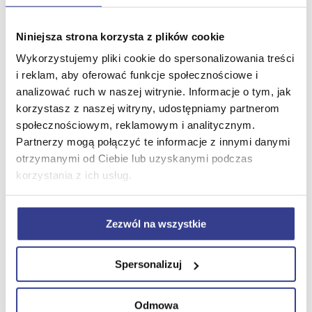
upinania włosów, w tym upięcia, koki,
warkocze itp.
Niniejsza strona korzysta z plików cookie
odkształcanie włosów trwałe i nietrwałe
Wykorzystujemy pliki cookie do spersonalizowania treści
przedłużanie, zagęszczanie i
i reklam, aby oferować funkcje społecznościowe i
analizować ruch w naszej witrynie. Informacje o tym, jak
wykonywanie zabiegów chemicznych na
korzystasz z naszej witryny, udostępniamy partnerom
włosach
społecznościowym, reklamowym i analitycznym.
etapy usługi fryzjerskiej
Partnerzy mogą połączyć te informacje z innymi danymi
otrzymanymi od Ciebie lub uzyskanymi podczas
wiedzę o włosach i skórze głowy
korzystania z ich usług.
obsługę klienta
Zezwól na wszystkie
organizację stanowiska pracy
BHP we fryzjerstwie
Spersonalizuj
i inne (zależnie od wybranego kursu)
Odmowa