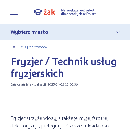
Oferta edukacyjna
Rekrutacja
Pełna oferta edukacyjna
«
Leksykon zawodów
Fryzjer / Technik usług
Terminy zjazdów
eLO - obierz kurs na średnie
Jak się zapisać do Żaka
fryzjerskich
O nas
Liceum ogólnokształcące dla
Rekrutacja on-line
dorosłych
Data ostatniej aktualizacji: 2025-04-05 10:50:39
Aktualności
Statuty
Nauka online w Żaku
Szkoły policealne
Leksykon zawodów
Nasza działalność
Szkoły medyczne
FAQ
Historia Firmy
Fryzjer strzyże włosy, a także je myje, farbuje,
Kwalifikacyjne Kursy Zawodowe
dekoloryzuje, pielęgnuje. Czesze i układa oraz
Polityka prywatności