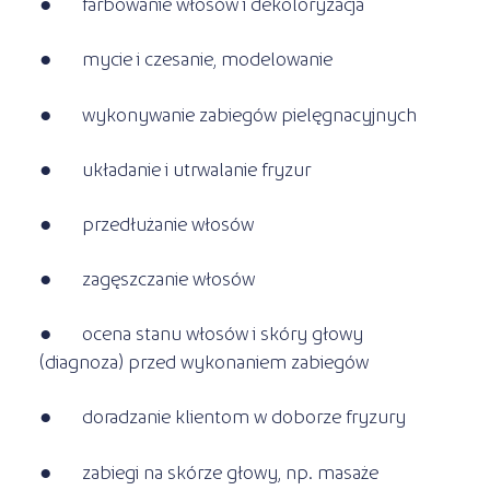
● farbowanie włosów i dekoloryzacja
● mycie i czesanie, modelowanie
● wykonywanie zabiegów pielęgnacyjnych
● układanie i utrwalanie fryzur
● przedłużanie włosów
● zagęszczanie włosów
● ocena stanu włosów i skóry głowy
(diagnoza) przed wykonaniem zabiegów
● doradzanie klientom w doborze fryzury
● zabiegi na skórze głowy, np. masaże