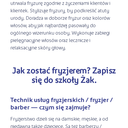
Kształcenie jednoroczne
utrwala fryzurę zgodnie z życzeniami klientów i
s
STREFA SŁUCHACZA
Kariera
klientek. Stylizuje fryzury, by podkreślić atuty
Kursy ONLINE
urody. Doradza w doborze fryzur oraz kolorów
włosów, aby jak najbardziej pasowały do
Kursy stacjonarne
ogólnego wizerunku osoby. Wykonuje zabiegi
pielęgnacyjne włosów oraz lecznicze i
relaksacyjne skóry głowy.
Jak zostać fryzjerem? Zapisz
się do szkoły Żak.
Technik usług fryzjerskich / fryzjer /
barber — czym się zajmuje?
Fryzjerstwo dzieli się na damskie, męskie, a od
niedawna także dziecięce. Są też barberzy /