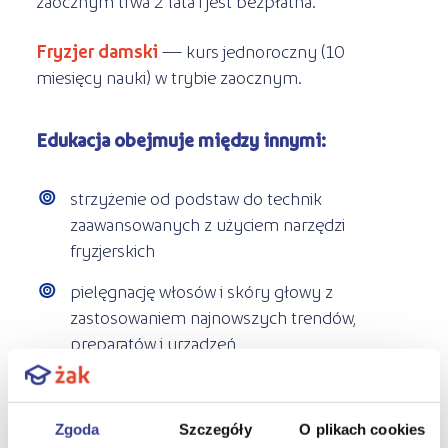
zaocznym trwa 2 lata i jest bezpłatna.
Fryzjer damski
— kurs jednoroczny (10
miesięcy nauki) w trybie zaocznym.
Edukacja obejmuje między innymi:
strzyżenie od podstaw do technik
zaawansowanych z użyciem narzędzi
fryzjerskich
pielęgnację włosów i skóry głowy z
zastosowaniem najnowszych trendów,
preparatów i urządzeń
projektowanie fryzur
techniki modelowania, układania i
Zgoda
Szczegóły
O plikach cookies