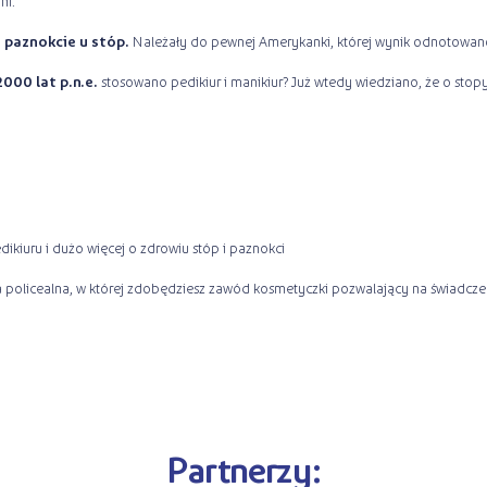
ni.
 paznokcie u stóp.
Należały do pewnej Amerykanki, której wynik odnotowan
000 lat p.n.e.
stosowano pedikiur i manikiur? Już wtedy wiedziano, że o sto
dikiuru i dużo więcej o zdrowiu stóp i paznokci
 policealna, w której zdobędziesz zawód kosmetyczki pozwalający na świadcze
Partnerzy: