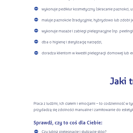
wykonuje pedikiur kosmetyczny (skracanie paznokci, u
maluje paznokcie (tradycyjnie, hybrydowo lub zdobi je
wykonuje masaże i zabiegi pielęgnacyjne (np. peelingi
dba o higienę i sterylizację narzędzi,
doradza klientom w kwestii pielęgnacji domowej lub ewe
Jaki 
Praca z ludźmi, ich ciałem i emocjami – to codzienność w t
przydadzą się zdolności manualne i zamiłowanie do estetyk
Sprawdź, czy to coś dla Ciebie:
Czy lubisz pielęgnację i stylizację stóp?