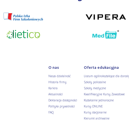
O nas
Oferta edukacyjna
Nasza działalność
Liceum ogólnokształcące dla dorosł
Historia firmy
Szkoły policealne
Kariera
Szkoły medyczne
Aktualności
Kwalifikacyjne Kursy Zawodowe
Deklaracja dostępności
Kształcenie jednoroczne
Polityka prywatności
Kursy ONLINE
FAQ
Kursy stacjonarne
Kierunki archiwalne