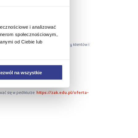
ołecznościowe i analizować
artnerom społecznościowym,
anymi od Ciebie lub
iałalność? Tutaj wszystko zależy od liczby klientów i
ezwól na wszystkie
talcenie-jednoroczne/podologia
wać się w pedikiurze.
https://zak.edu.pl/oferta-