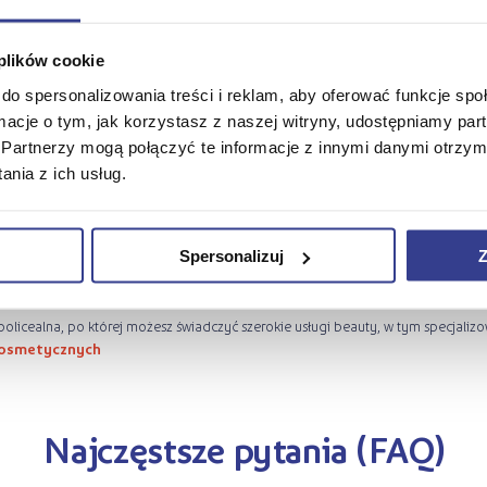
Ile zarabia pedikiurzystka?
 plików cookie
do spersonalizowania treści i reklam, aby oferować funkcje sp
ormacje o tym, jak korzystasz z naszej witryny, udostępniamy p
Partnerzy mogą połączyć te informacje z innymi danymi otrzym
Pracując na etacie, możesz liczyć na pensję od 5000 do 7400 zł brutto. Własna dz
nia z ich usług.
.
Spersonalizuj
Z
ą o zdrowiu stóp i paznokci. -
https://zak.edu.pl/oferta-edukacyjna/ksz
policealna, po której możesz świadczyć szerokie usługi beauty, w tym specjalizo
kosmetycznych
Najczęstsze pytania (FAQ)