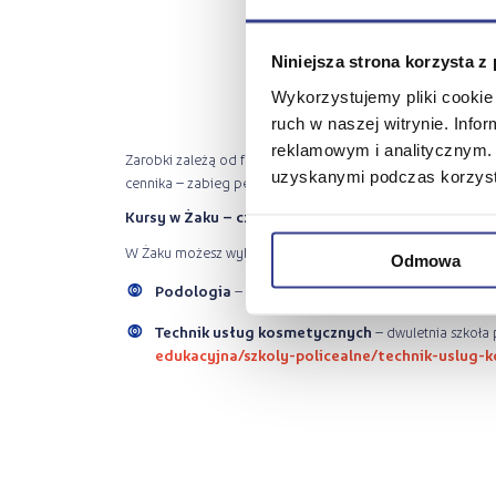
Niniejsza strona korzysta z
Wykorzystujemy pliki cookie 
ruch w naszej witrynie. Inf
reklamowym i analitycznym. 
Zarobki zależą od formy zatrudnienia, lokalizacji i oferty. 
uzyskanymi podczas korzysta
cennika – zabieg pedikiuru kosztuje od 80 do nawet 350 zł
Kursy w Żaku – czego się nauczysz?
W Żaku możesz wybrać dwa kierunki/kursy:
Odmowa
Podologia
– kurs roczny, który łączy pedikiur z wiedz
Technik usług kosmetycznych
– dwuletnia szkoła 
edukacyjna/szkoly-policealne/technik-uslug-