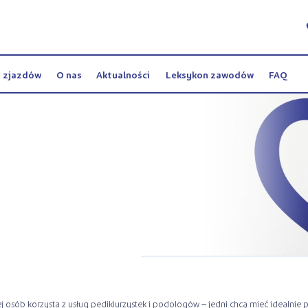
y zjazdów
O nas
Aktualności
Leksykon zawodów
FAQ
ej osób korzysta z usług pedikiurzystek i podologów – jedni chcą mieć idealnie