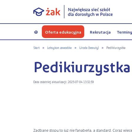
Oferta edukacyjna
Rekrutacja
Termin
a
Start
»
Leksykon zawodów
»
Uroda (beauty)
»
Pedikiurzystka
Pedikiurzystka
Data ostatniej aktualizacji: 2025-07-04 13:32:59
Zadbane stopy to już nie fanaberia, a standard. Coraz więc