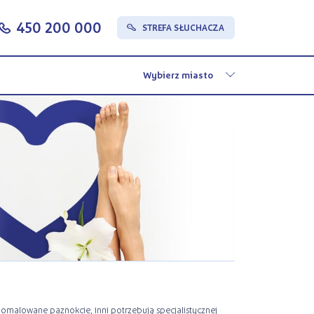
450 200 000
c
STREFA SŁUCHACZA
s
 pomalowane paznokcie, inni potrzebują specjalistycznej