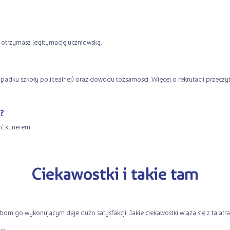
s – otrzymasz legitymację uczniowską.
padku szkoły policealnej) oraz dowodu tożsamości. Więcej o rekrutacji przeczyt
?
ać kurierem.
Ciekawostki i takie tam
obom go wykonującym daje dużo satysfakcji. Jakie ciekawostki wiążą się z tą atr