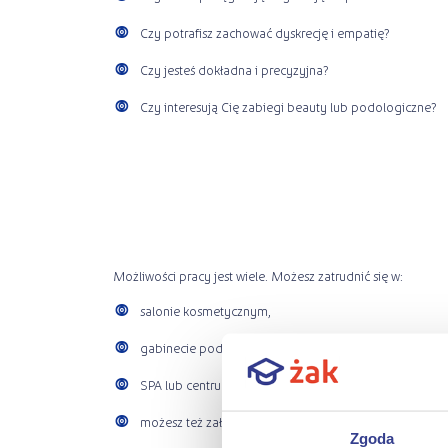
Czy potrafisz zachować dyskrecję i empatię?
Czy jesteś dokładna i precyzyjna?
Czy interesują Cię zabiegi beauty lub podologiczne?
Możliwości pracy jest wiele. Możesz zatrudnić się w:
salonie kosmetycznym,
gabinecie podologicznym,
SPA lub centrum odnowy biologicznej,
możesz też założyć własny gabinet lub oferować usług
Zgoda