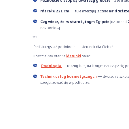
Paznokcie u stóp są dwa razy grubsze
niż te u dło
Niecałe 221 cm
— tyle mierzyły łącznie
najdłuższe
Czy wiesz, że w starożytnym Egipcie
już ponad
2
nas poniosą.
***
Pedikiurzysta / podologia — kierunek dla Ciebie!
Obecnie Żak oferuje
kierunki
nauki:
Podologia
— roczny kurs, na którym nauczysz się pe
Technik usług kosmetycznych
— dwuletnia szkoła
specjalizować się w pedikiurze.