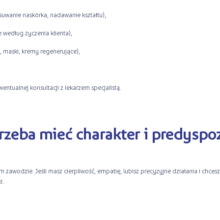
suwanie naskórka, nadawanie kształtu),
 według życzenia klienta),
, maski, kremy regenerujące),
ntualnej konsultacji z lekarzem specjalistą.
trzeba mieć charakter i predyspo
ym zawodzie. Jeśli masz cierpliwość, empatię, lubisz precyzyjne działania i chc
i.