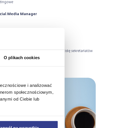
etingowe
cial Media Manager
 stacjonarnie. Wejdź na stronę
line
lub odwiedź nasz sekretariat. Pełną listę sekretariatów
kontakt
O plikach cookies
ołecznościowe i analizować
artnerom społecznościowym,
anymi od Ciebie lub
ezwól na wszystkie