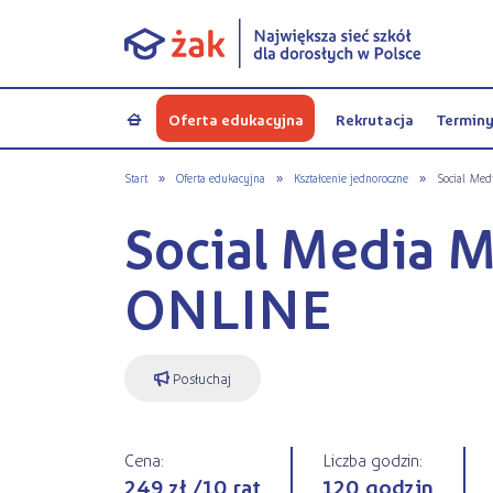
Oferta edukacyjna
Rekrutacja
Termin
a
Start
»
Oferta edukacyjna
»
Kształcenie jednoroczne
»
Social Me
Social Media 
ONLINE
Posłuchaj
Cena:
Liczba godzin:
249 zł /10 rat
120 godzin