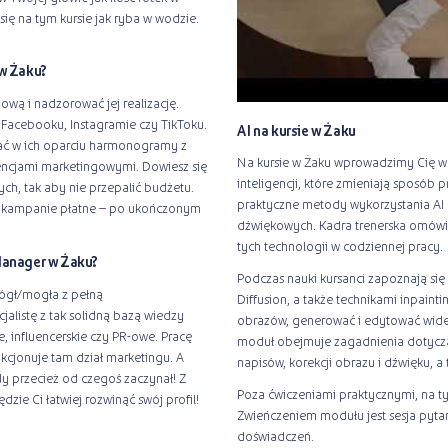
ię na tym kursie jak ryba w wodzie.
 w Żaku?
ową i nadzorować jej realizację.
Facebooku, Instagramie czy TikToku.
AI na kursie w Żaku
ać w ich oparciu harmonogramy z
Na kursie w Żaku wprowadzimy Cię w
encjami marketingowymi. Dowiesz się
inteligencji, które zmieniają sposób 
ch, tak aby nie przepalić budżetu.
praktyczne metody wykorzystania AI d
a, kampanie płatne – po ukończonym
dźwiękowych. Kadra trenerska omówi
tych technologii w codziennej pracy.
Manager w Żaku?
Podczas nauki kursanci zapoznają się 
ógł/mogła z pełną
Diffusion, a także technikami inpaint
alistę z tak solidną bazą wiedzy
obrazów, generować i edytować wide
, influencerskie czy PR-owe. Pracę
moduł obejmuje zagadnienia dotycz
nkcjonuje tam dział marketingu. A
napisów, korekcji obrazu i dźwięku, a 
dy przecież od czegoś zaczynał! Z
Poza ćwiczeniami praktycznymi, na t
zie Ci łatwiej rozwinąć swój profil!
Zwieńczeniem modułu jest sesja pyt
doświadczeń.