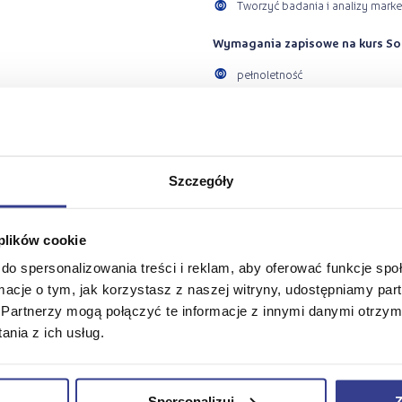
Tworzyć badania i analizy mark
Wymagania zapisowe na kurs So
pełnoletność
Jak zostać kursantem Żaka?
Na kurs możesz zapisać się online lub
https://zak.edu.pl/zapisz-sie-on
znajdziesz na:
https://zak.edu.pl/
Szczegóły
 plików cookie
do spersonalizowania treści i reklam, aby oferować funkcje sp
ormacje o tym, jak korzystasz z naszej witryny, udostępniamy p
Partnerzy mogą połączyć te informacje z innymi danymi otrzym
nia z ich usług.
Spersonalizuj
Z