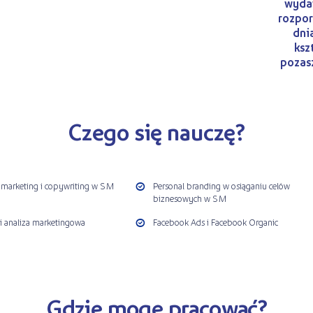
wydaw
rozpor
dni
ksz
pozasz
Czego się nauczę?
 marketing i copywriting w SM
Personal branding w osiąganiu celów
biznesowych w SM
i analiza marketingowa
Facebook Ads i Facebook Organic
Gdzie mogę pracować?