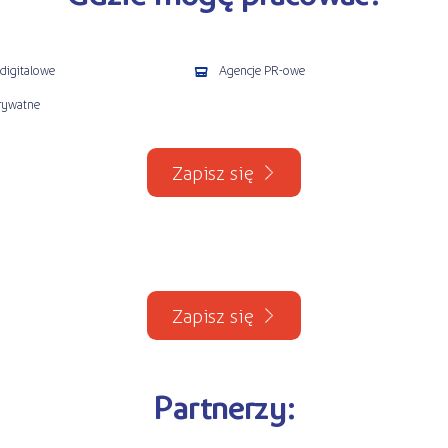
digitalowe
Agencje PR-owe
rywatne
Zapisz się
Zapisz się
Partnerzy: