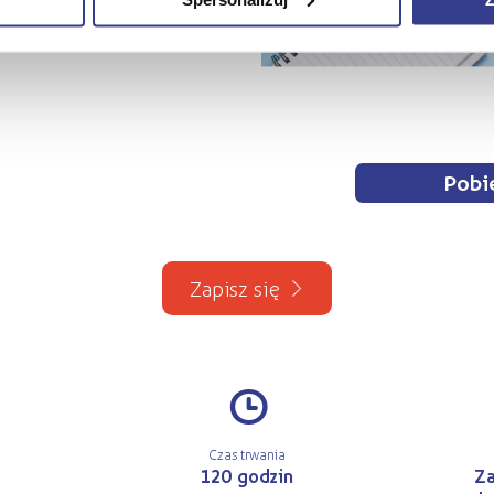
Pobie
Zapisz się
#
Czas trwania
120 godzin
Za