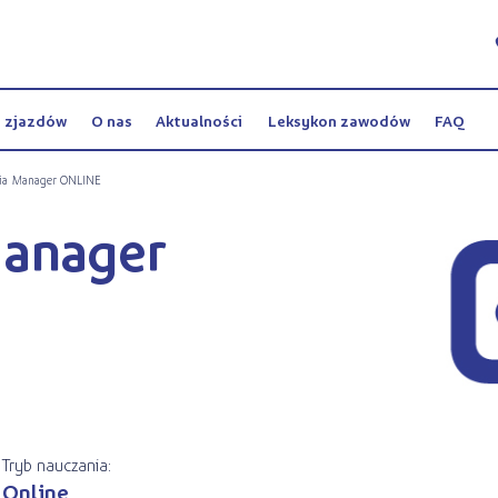
y zjazdów
O nas
Aktualności
Leksykon zawodów
FAQ
dia Manager ONLINE
Manager
Tryb nauczania:
Online