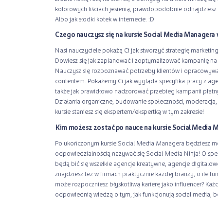
kolorowych liściach jesienią, prawdopodobnie odnajdziesz s
Albo jak słodki kotek w internecie. :D
Czego nauczysz się na kursie Social Media Managera
Nasi nauczyciele pokażą Ci jak stworzyć strategię marketing
Dowiesz się jak zaplanować i zoptymalizować kampanię na 
Nauczysz się rozpoznawać potrzeby klientów i opracowyw
contentem. Pokażemy Ci jak wygląda specyfika pracy z ag
także jak prawidłowo nadzorować przebieg kampanii płatny
Działania organiczne, budowanie społeczności, moderacj
kursie staniesz się ekspertem/ekspertką w tym zakresie!
Kim możesz zostać po nauce na kursie Social Media 
Po ukończonym kursie Social Media Managera będziesz m
odpowiedzialnością nazywać się Social Media Ninja! O specj
będą bić się wszelkie agencje kreatywne, agencje digitalowe
znajdziesz też w firmach praktycznie każdej branży, o ile fu
może rozpoczniesz błyskotliwą karierę jako influencer? Każ
odpowiednią wiedzą o tym, jak funkcjonują social media, będ