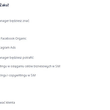
 Żaku?
anager będziesz znać:
i Facebook Organic
nstagram Ads
nager będziesz potrafić:
dingu w osiąganiu celów biznesowych w SM
ingu i copywritingu w SM
wać klienta