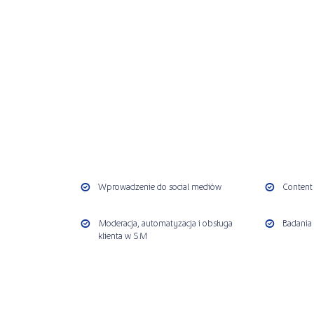
Wprowadzenie do social mediów
Content
Moderacja, automatyzacja i obsługa
Badania 
klienta w SM