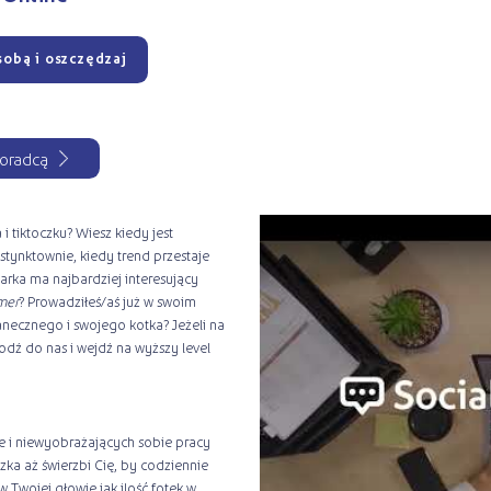
sobą i oszczędzaj
oradcą
i tiktoczku? Wiesz kiedy jest
stynktownie, kiedy trend przestaje
arka ma najbardziej interesujący
mer
? Prowadziłeś/aś już w swoim
necznego i swojego kotka? Jeżeli na
odź do nas i wejdź na wyższy level
ine i niewyobrażających sobie pracy
zka aż świerzbi Cię, by codziennie
w Twojej głowie jak ilość fotek w