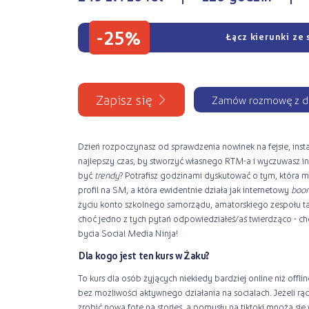
-25%
Łącz kierunki ze 
Zapisz się
Zamów rozmowę z d
Dzień rozpoczynasz od sprawdzenia nowinek na fejsie, insta 
najlepszy czas, by stworzyć własnego RTM-a i wyczuwasz in
być
trendy
? Potrafisz godzinami dyskutować o tym, która m
profil na SM, a która ewidentnie działa jak internetowy
boo
życiu konto szkolnego samorządu, amatorskiego zespołu ta
choć jedno z tych pytań odpowiedziałeś/aś twierdząco - ch
bycia Social Media Ninja!
Dla kogo jest ten kurs w Żaku?
To kurs dla osób żyjących niekiedy bardziej online niż offl
bez możliwości aktywnego działania na socialach. Jeżeli rąc
zrobić nową fotę na stories, a pomysły na tiktoki mnożą się 