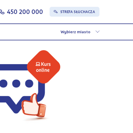
450 200 000
c
STREFA SŁUCHACZA
s