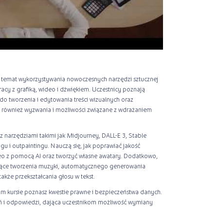
 temat wykorzystywania nowoczesnych narzędzi sztucznej
pracy z grafiką, wideo i dźwiękiem. Uczestnicy poznają
o tworzenia i edytowania treści wizualnych oraz
 również wyzwania i możliwości związane z wdrażaniem
z narzędziami takimi jak Midjourney, DALL-E 3, Stable
ingu i outpaintingu. Nauczą się, jak poprawiać jakość
o z pomocą AI oraz tworzyć własne awatary. Dodatkowo,
ące tworzenia muzyki, automatycznego generowania
także przekształcania głosu w tekst.
ym kursie poznasz kwestie prawne i bezpieczeństwa danych.
ań i odpowiedzi, dająca uczestnikom możliwość wymiany