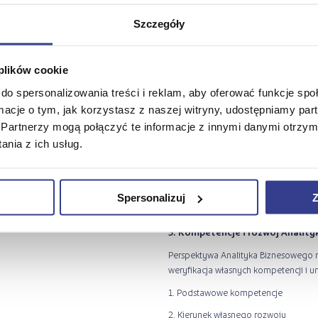
Szczegóły
4. Praca z wymaganiami i persp
Teoretyczna i praktyczna wiedza o t
 plików cookie
wypracowanych informacji i prezenta
do spersonalizowania treści i reklam, aby oferować funkcje sp
jak np: Mapy procesów, notacji UML 
ormacje o tym, jak korzystasz z naszej witryny, udostępniamy p
1. Modelowanie, Weryfikowanie i W
Partnerzy mogą połączyć te informacje z innymi danymi otrzym
2. Definiowanie architektury i rozwią
nia z ich usług.
3. Myślenie procesowe
4. Techniki analizy wymagań w prakt
Spersonalizuj
Z
5. Kompetencje i rozwój Analit
Perspektywa Analityka Biznesowego n
weryfikacja własnych kompetencji i 
1. Podstawowe kompetencje
2. Kierunek własnego rozwoju