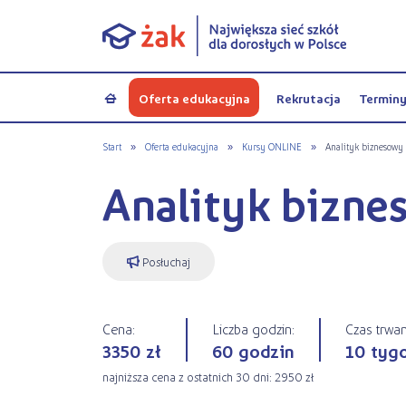
Oferta edukacyjna
Rekrutacja
Termin
a
Start
»
Oferta edukacyjna
»
Kursy ONLINE
»
Analityk biznesowy
Analityk bizne
Posłuchaj
Cena:
Liczba godzin:
Czas trwan
3350 zł
60 godzin
10 tyg
najniższa cena z ostatnich 30 dni: 2950 zł