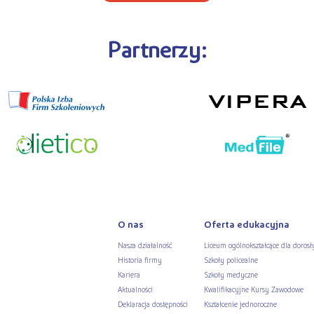
Partnerzy:
O nas
Oferta edukacyjna
Nasza działalność
Liceum ogólnokształcące dla dorosł
Historia firmy
Szkoły policealne
Kariera
Szkoły medyczne
Aktualności
Kwalifikacyjne Kursy Zawodowe
Deklaracja dostępności
Kształcenie jednoroczne