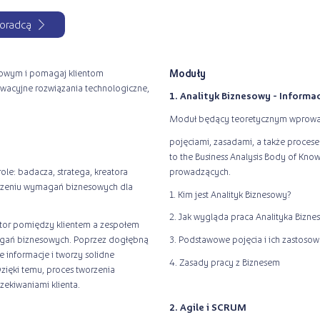
oradcą
esowym i pomagaj klientom
Moduły
wacyjne rozwiązania technologiczne,
1. Analityk Biznesowy - Informa
Moduł będący teoretycznym wprowa
pojęciami, zasadami, a także proces
to the Business Analysis Body of Kn
ole: badacza, stratega, kreatora
prowadzących.
orzeniu wymagań biznesowych dla
1. Kim jest Analityk Biznesowy?
2. Jak wygląda praca Analityka Bizn
ator pomiędzy klientem a zespołem
agań biznesowych. Poprzez dogłębną
3. Podstawowe pojęcia i ich zastosow
 informacje i tworzy solidne
4. Zasady pracy z Biznesem
ięki temu, proces tworzenia
zekiwaniami klienta.
2. Agile i SCRUM