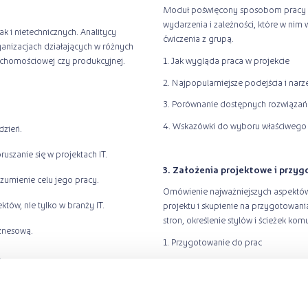
Moduł poświęcony sposobom pracy w 
wydarzenia i zależności, które w nim
k i nietechnicznych. Analitycy
ćwiczenia z grupą.
rganizacjach działających w różnych
ruchomościowej czy produkcyjnej.
1. Jak wygląda praca w projekcie
2. Najpopularniejsze podejścia i narz
3. Porównanie dostępnych rozwiązań
4. Wskazówki do wyboru właściwego
dzień.
uszanie się w projektach IT.
3. Założenia projektowe i przyg
ozumienie celu jego pracy.
Omówienie najważniejszych aspektów
tów, nie tylko w branży IT.
projektu i skupienie na przygotowan
stron, określenie stylów i ścieżek kom
iznesową.
1. Przygotowanie do prac
.
2. Określenie interesariuszy projektu
ie.
3. Omówienie sposobów komunikacji 
Analityka.
4. Zaplanowanie działań i ich zakres