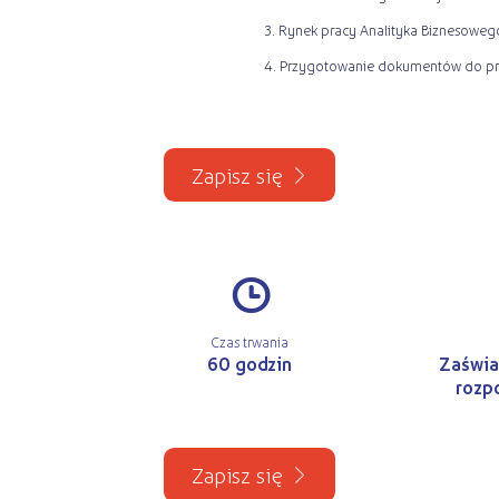
3. Rynek pracy Analityka Biznesoweg
4. Przygotowanie dokumentów do pr
Zapisz się
#
Czas trwania
60 godzin
Zaświa
rozp
Zapisz się