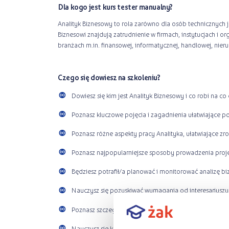
Dla kogo jest kurs tester manualny?
Analityk Biznesowy to rola zarówno dla osób technicznych ja
Biznesowi znajdują zatrudnienie w firmach, instytucjach i o
branżach m.in. finansowej, informatycznej, handlowej, nie
Czego się dowiesz na szkoleniu?
Dowiesz się kim jest Analityk Biznesowy i co robi na co 
Poznasz kluczowe pojęcia i zagadnienia ułatwiające por
Poznasz różne aspekty pracy Analityka, ułatwiające zr
Poznasz najpopularniejsze sposoby prowadzenia projek
Będziesz potrafił/a planować i monitorować analizę b
Nauczysz się pozyskiwać wymagania od interesariuszy
Poznasz szczegółową pracę z dokumentacją w projekc
Nauczysz się korzystać z narzędzi ułatwiających pracę 