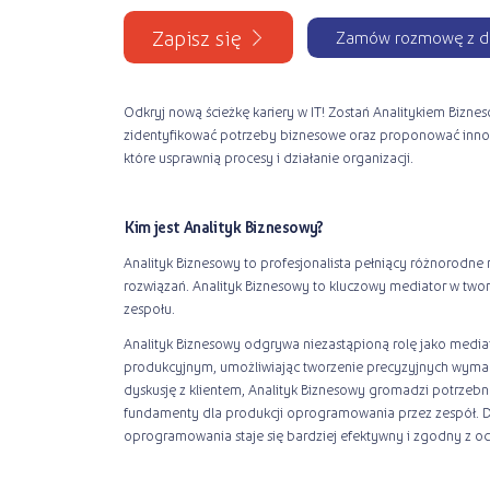
Zapisz się
Zamów rozmowę z d
Odkryj nową ścieżkę kariery w IT! Zostań Analitykiem Bizn
zidentyfikować potrzeby biznesowe oraz proponować inno
które usprawnią procesy i działanie organizacji.
Kim jest Analityk Biznesowy?
Analityk Biznesowy to profesjonalista pełniący różnorodne r
rozwiązań. Analityk Biznesowy to kluczowy mediator w tw
zespołu.
Analityk Biznesowy odgrywa niezastąpioną rolę jako medi
produkcyjnym, umożliwiając tworzenie precyzyjnych wym
dyskusję z klientem, Analityk Biznesowy gromadzi potrzebne
fundamenty dla produkcji oprogramowania przez zespół. Dz
oprogramowania staje się bardziej efektywny i zgodny z oc