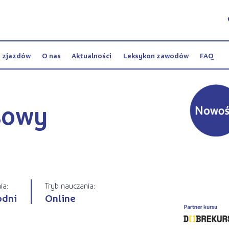
y zjazdów
O nas
Aktualności
Leksykon zawodów
FAQ
sowy
ia:
Tryb nauczania:
odni
Online