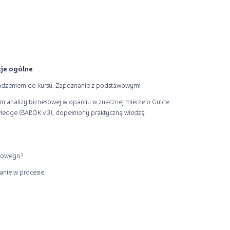
cje ogólne
dzeniem do kursu. Zapoznanie z podstawowymi
em analizy biznesowej w oparciu w znacznej mierze o Guide
owledge (BABOK v.3), dopełniony praktyczną wiedzą
esowego?
anie w procesie.