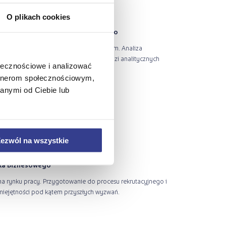
O plikach cookies
ektywy pracy Analityka Biznesowego
ym jak pracujemy ze zdobytym materiałem. Analiza
cja ich z wykorzystaniem różnych narzędzi analitycznych
ołecznościowe i analizować
czy też przypadków użycia.
artnerom społecznościowym,
alidacja wymagań
anymi od Ciebie lub
zań
yce
ezwól na wszystkie
yka Biznesowego
a rynku pracy. Przygotowanie do procesu rekrutacyjnego i
umiejętności pod kątem przyszłych wyzwań.