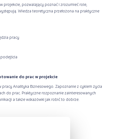
projekcie, pozwalający poznać i zrozumieć role,
 występują. Wiedza teoretyczna przełożona na praktyczne
ędzia pracy
 podejścia
otowanie do prac w projekcie
 pracy Analityka Biznesowego. Zapoznanie z cyklem życia
iach do prac. Praktyczne rozpoznanie zainteresowanych
unikacji a także wskazówki jak robić to dobrze.
w projekcie
ów