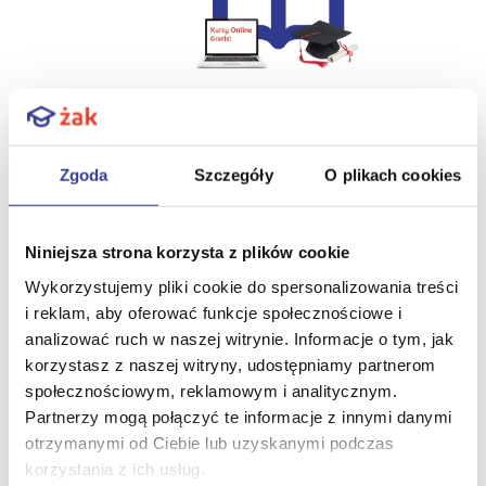
Zapisz się
Zgoda
Szczegóły
O plikach cookies
Zamów rozmowę z doradcą
Niniejsza strona korzysta z plików cookie
Wykorzystujemy pliki cookie do spersonalizowania treści
i reklam, aby oferować funkcje społecznościowe i
analizować ruch w naszej witrynie. Informacje o tym, jak
Dowiedz się więcej
V
korzystasz z naszej witryny, udostępniamy partnerom
społecznościowym, reklamowym i analitycznym.
Partnerzy mogą połączyć te informacje z innymi danymi
Szczegółowe informacje
V
otrzymanymi od Ciebie lub uzyskanymi podczas
korzystania z ich usług.