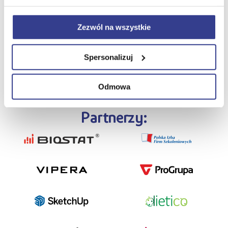
Czego się nauczę?
V
Zezwól na wszystkie
Zapisz się
Spersonalizuj
Odmowa
Partnerzy: