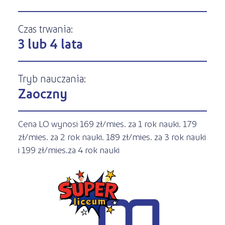
Kształcenie jednoroczne
s
STREFA SŁUCHACZA
Kariera
Kursy ONLINE
Czas trwania:
3 lub 4 lata
Kursy stacjonarne
Tryb nauczania:
Zaoczny
Cena LO wynosi 169 zł/mies. za 1 rok nauki. 179
zł/mies. za 2 rok nauki. 189 zł/mies. za 3 rok nauki
i 199 zł/mies.za 4 rok nauki