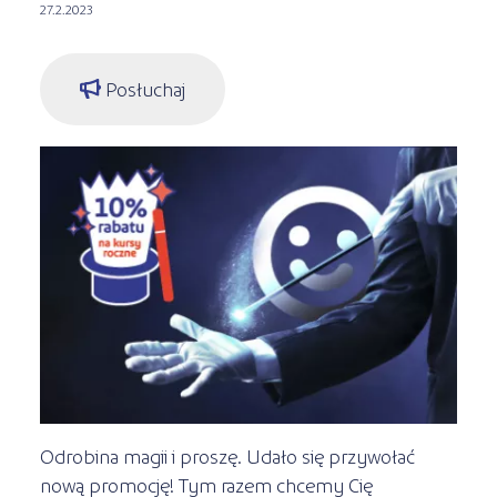
Kształcenie jednoroczne
27.2.2023
s
STREFA SŁUCHACZA
Kariera
Kursy ONLINE
Posłuchaj
Kursy stacjonarne
Odrobina magii i proszę. Udało się przywołać
nową promocję! Tym razem chcemy Cię