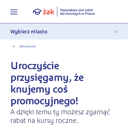
Oferta edukacyjna
Rekrutacja
Pełna oferta edukacyjna
«
Aktualności
Terminy zjazdów
eLO - obierz kurs na średnie
Jak się zapisać do Żaka
Uroczyście
O nas
Liceum ogólnokształcące dla
Rekrutacja on-line
przysięgamy, że
dorosłych
Aktualności
knujemy coś
Statuty
Nauka online w Żaku
Szkoły policealne
promocyjnego!
Leksykon zawodów
Nasza działalność
Szkoły medyczne
A dzięki temu ty możesz zgarnąć
FAQ
Historia Firmy
Kwalifikacyjne Kursy Zawodowe
rabat na kursy roczne.
Polityka prywatności