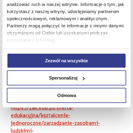
edukacyjna/ksztalcenie-jednoroczne/trener-
analizować ruch w naszej witrynie. Informacje o tym, jak
personalny-z-elementami-fitness
korzystasz z naszej witryny, udostępniamy partnerom
społecznościowym, reklamowym i analitycznym.
Wizażystka/stylistka -
Partnerzy mogą połączyć te informacje z innymi danymi
https://zak.edu.pl/oferta-
otrzymanymi od Ciebie lub uzyskanymi podczas
edukacyjna/ksztalcenie-
korzystania z ich usług.
jednoroczne/wizazystka---stylistka
Zezwól na wszystkie
Własna działalność gospodarcza -
https://zak.edu.pl/oferta-
edukacyjna/ksztalcenie-jednoroczne/wlasna-
Spersonalizuj
dzialalnosc-gospodarcza
Odmowa
Zarządzanie zasobami ludzkimi -
https://zak.edu.pl/oferta-
edukacyjna/ksztalcenie-
jednoroczne/zarzadzanie-zasobami-
ludzkimi-